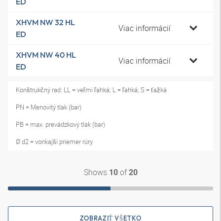
ED
XHVM NW 32 HL
Viac informácií
ED
XHVM NW 40 HL
Viac informácií
ED
Konštrukčný rad: LL = veľmi ľahká; L = ľahká; S = ťažká
PN = Menovitý tlak (bar)
PB = max. prevádzkový tlak (bar)
Ø d2 = vonkajší priemer rúry
Shows
of
10
20
ZOBRAZIŤ VŠETKO