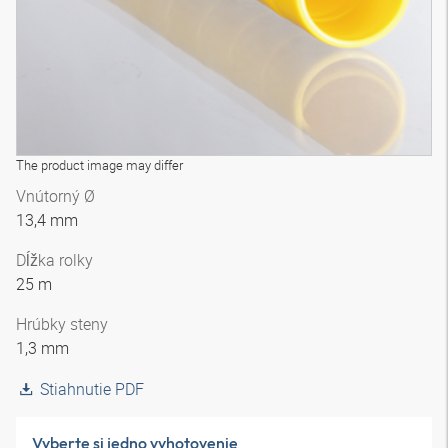
The product image may differ
Vnútorný Ø
13,4 mm
Dĺžka rolky
25 m
Hrúbky steny
1,3 mm
Stiahnutie PDF
Vyberte si jedno vyhotovenie