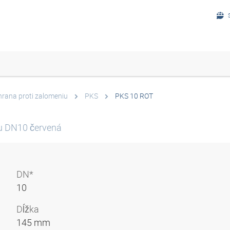
rana proti zalomeniu
PKS
PKS 10 ROT
u DN10 červená
DN*
10
Dĺžka
145 mm