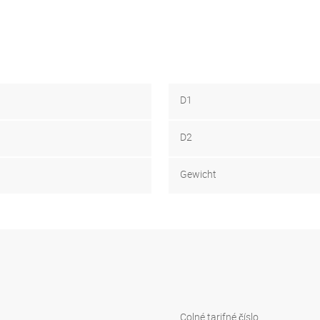
D1
D2
Gewicht
Colné tarifné číslo