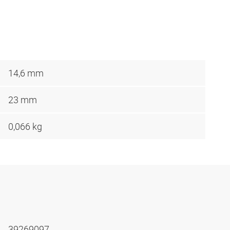
14,6 mm
23 mm
0,066 kg
39269097