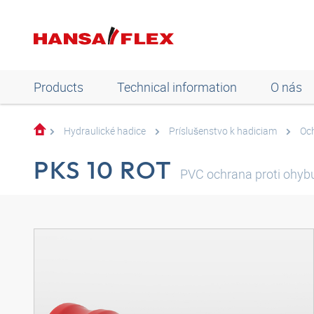
Products
Technical information
O nás
Hydraulické hadice
Príslušenstvo k hadiciam
Och
PKS 10 ROT
PVC ochrana proti ohyb