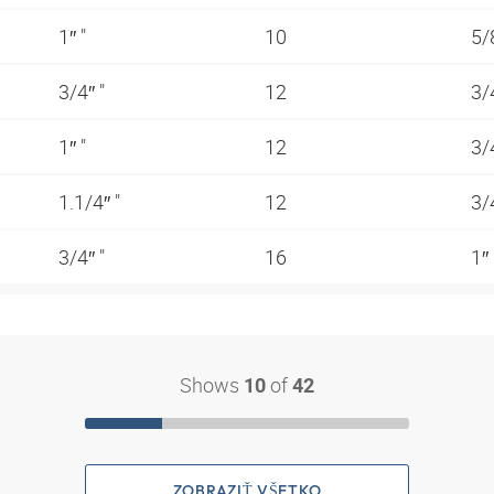
1″ "
10
5/
3/4″ "
12
3/
1″ "
12
3/
1.1/4″ "
12
3/
3/4″ "
16
1″
Shows
of
10
42
ZOBRAZIŤ VŠETKO