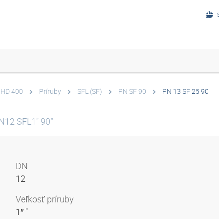
ž HD 400
Príruby
SFL (SF)
PN SF 90
PN 13 SF 25 90
DN12 SFL1" 90°
DN
12
Veľkosť príruby
1″ "