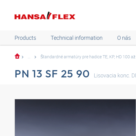
Products
Technical information
O nás
...
Štandardné armatúry pre hadice TE, KP, HD 100 a
PN 13 SF 25 90
Lisovacia konc. 