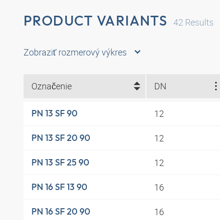
PRODUCT VARIANTS
42
Results
Zobraziť rozmerový výkres
Označenie
DN
12
PN 13 SF 90
12
PN 13 SF 20 90
12
PN 13 SF 25 90
16
PN 16 SF 13 90
16
PN 16 SF 20 90