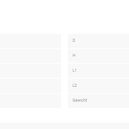
D
H
L1
L2
Gewicht