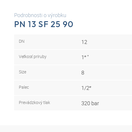
Podrobnosti o výrobku
PN 13 SF 25 90
DN
12
Veľkosť príruby
1″ "
Size
8
Palec
1/2″
Prevádzkový tlak
320 bar