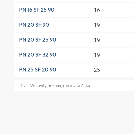
16
PN 16 SF 25 90
19
PN 20 SF 90
19
PN 20 SF 25 90
19
PN 20 SF 32 90
25
PN 25 SF 20 90
DN = Menovitý priemer, menovitá šírka