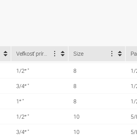
Veľkosť príruby (")
Size
Pa
1/2″ "
8
1/
3/4″ "
8
1/
1″ "
8
1/
1/2″ "
10
5/
3/4″ "
10
5/