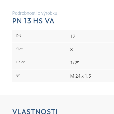
Podrobnosti o výrobku
PN 13 HS VA
DN
12
Size
8
Palec
1/2″
G1
M 24 x 1.5
VLASTNOSTI