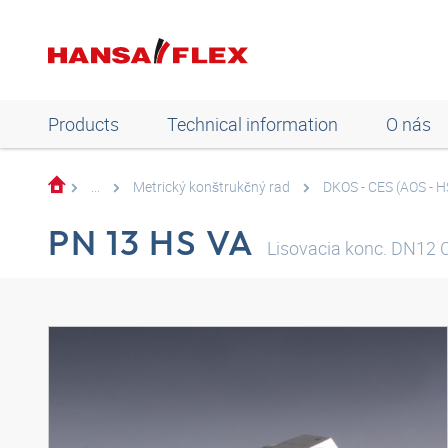
Products
Technical information
O nás
...
Metrický konštrukčný rad
DKOS - CES (AOS - H
PN 13 HS VA
Lisovacia konc. DN12