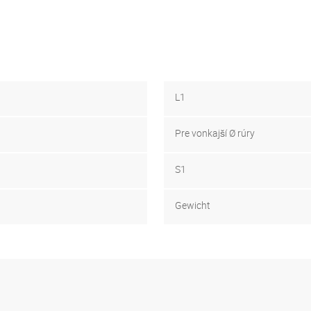
L1
Pre vonkajší Ø rúry
S1
Gewicht