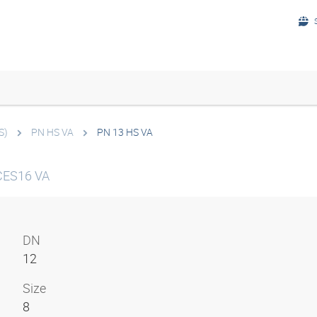
S)
PN HS VA
PN 13 HS VA
 CES16 VA
DN
12
Size
8