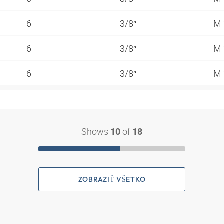
6
3/8″
M 
6
3/8″
M 
6
3/8″
M 
Shows
of
10
18
ZOBRAZIŤ VŠETKO