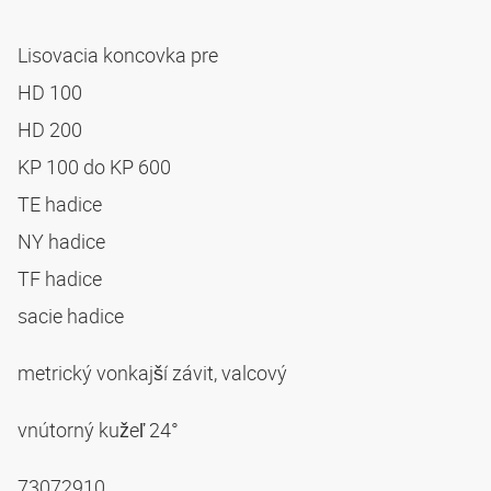
Lisovacia koncovka pre
HD 100
HD 200
KP 100 do KP 600
TE hadice
NY hadice
TF hadice
sacie hadice
metrický vonkajší závit, valcový
vnútorný kužeľ 24°
73072910