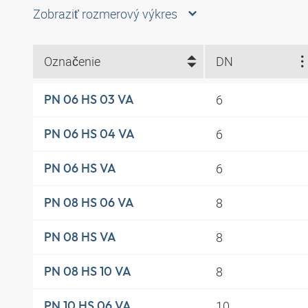
Zobraziť rozmerový výkres
Označenie
DN
6
PN 06 HS 03 VA
6
PN 06 HS 04 VA
6
PN 06 HS VA
8
PN 08 HS 06 VA
8
PN 08 HS VA
8
PN 08 HS 10 VA
10
PN 10 HS 06 VA