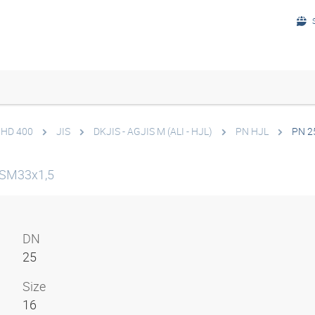
ž HD 400
JIS
DKJIS - AGJIS M (ALI - HJL)
PN HJL
PN 2
ISM33x1,5
DN
25
Size
16