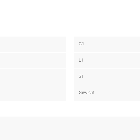
G1
L1
S1
Gewicht