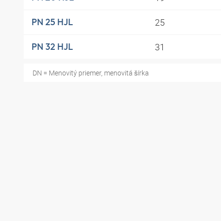
25
PN 25 HJL
31
PN 32 HJL
DN = Menovitý priemer, menovitá šírka