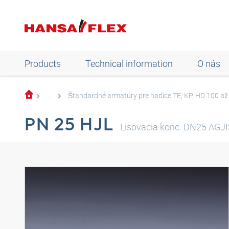
Products
Technical information
O nás
...
Štandardné armatúry pre hadice TE, KP, HD 100 a
PN 25 HJL
Lisovacia konc. DN25 AGJ