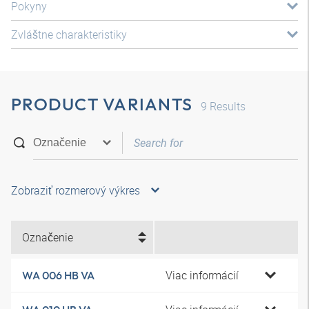
Pokyny
Zvláštne charakteristiky
PRODUCT VARIANTS
9
Results
Zobraziť rozmerový výkres
Označenie
Viac informácií
WA 006 HB VA