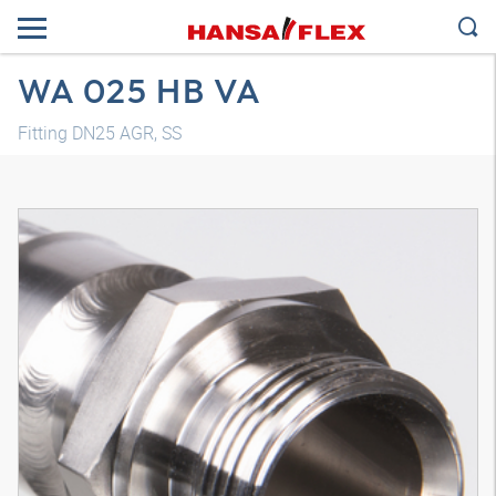
WA 025 HB VA
Fitting DN25 AGR, SS