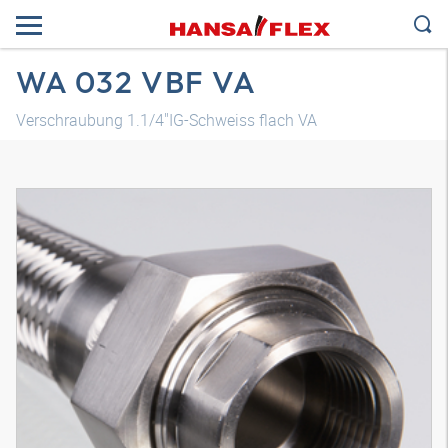
WA 032 VBF VA
Verschraubung 1.1/4"IG-Schweiss flach VA