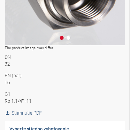
The product image may differ
DN
32
PN (bar)
16
G1
Rp 1.1/4″ -11
Stiahnutie PDF
Vyberte si jedno vyhotovenie