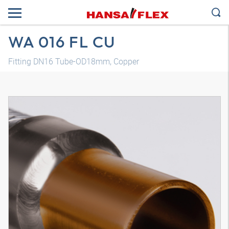
WA 016 FL CU
Fitting DN16 Tube-OD18mm, Copper