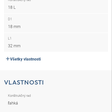
18 L
D1
18 mm
L1
32 mm
Všetky vlastnosti
VLASTNOSTI
Konštrukčný rad
ľahká