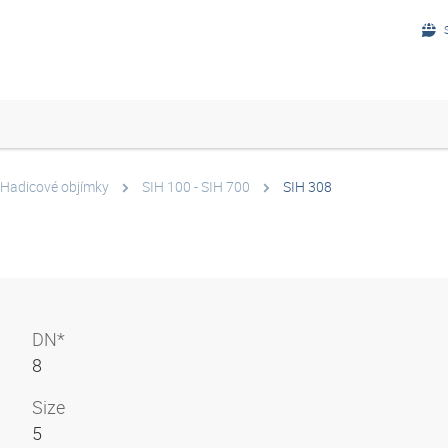
Hadicové objímky
SIH 100 - SIH 700
SIH 308
DN*
8
Size
5