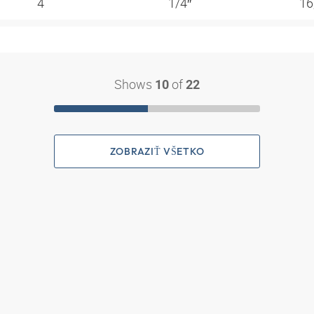
4
1/4″
16
Shows
of
10
22
ZOBRAZIŤ VŠETKO