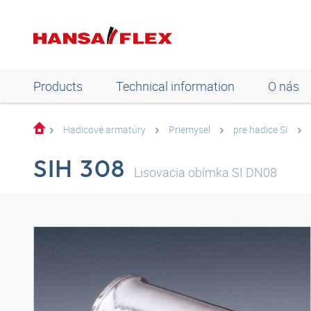
Products
Technical information
O nás
Hadicové armatúry
Priemysel
pre hadice SI
SIH 308
Lisovacia obímka SI DN08