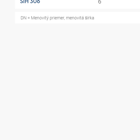
6
SIH 306
DN = Menovitý priemer, menovitá šírka