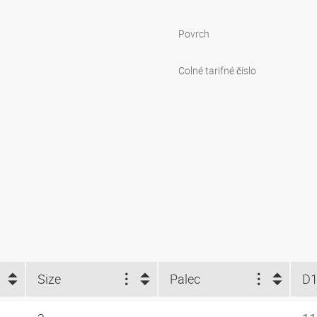
Povrch
Colné tarifné číslo
Size
Palec
D1