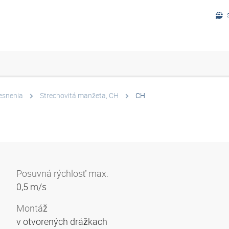
esnenia
Strechovitá manžeta, CH
CH
Posuvná rýchlosť max.
0,5 m/s
Montáž
v otvorených drážkach