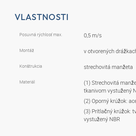
VLASTNOSTI
Posuvná rýchlosť max.
0,5 m/s
Montáž
v otvorených drážka
Konštrukcia
strechovitá manžeta
Materiál
(1) Strechovitá manžet
tkanivom vystužený
(2) Oporný krúžok: ac
(3) Prítlačný krúžok:
vystužený NBR