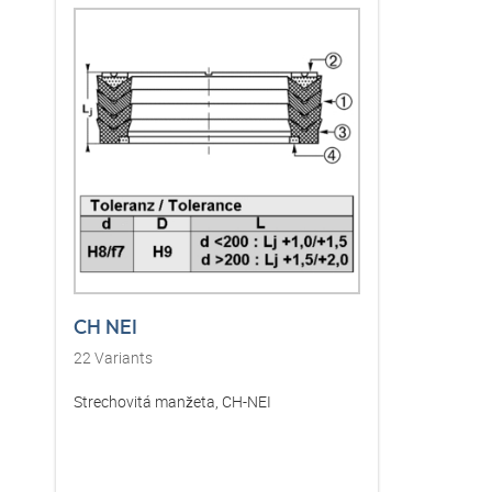
CH NEI
22
Variants
Strechovitá manžeta, CH-NEI