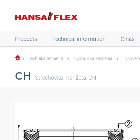
Products
Technical information
O nás
Technika tesnenia
Hydraulika Tesnenia
Tyčové t
CH
Strechovitá manžeta, CH