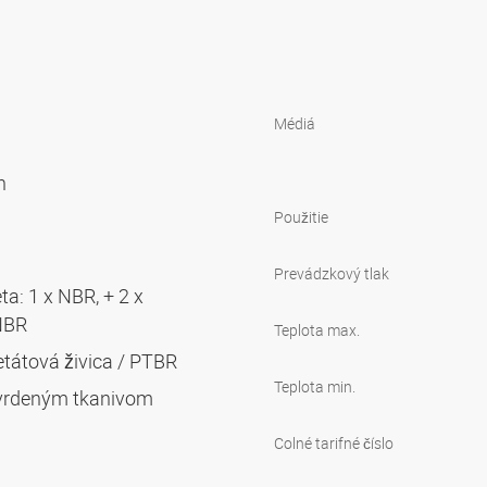
Médiá
ch
Použitie
Prevádzkový tlak
a: 1 x NBR, + 2 x
 NBR
Teplota max.
etátová živica / PTBR
Teplota min.
 tvrdeným tkanivom
Colné tarifné číslo