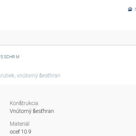
FS SCHR M
rutiek, vnútorný šesťhran
Konštrukcia
Vnútorný šesťhran
Materiál
oceľ 10.9