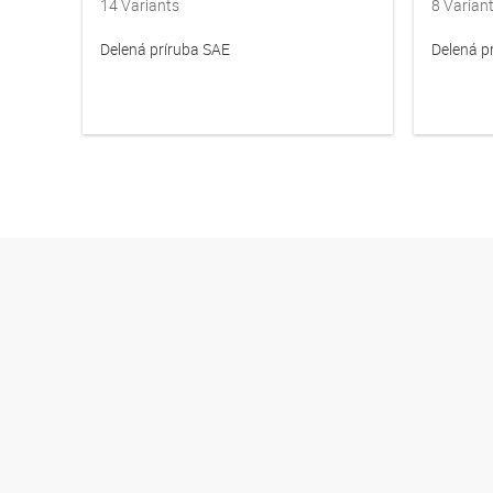
14
Variants
8
Varian
Delená príruba SAE
Delená p