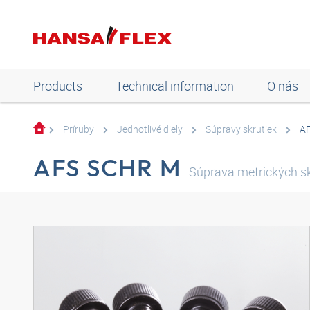
Products
Technical information
O nás
Príruby
Jednotlivé diely
Súpravy skrutiek
A
AFS SCHR M
Súprava metrických sk