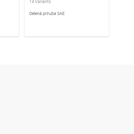
14
Variants
14
Vari
Delená príruba SAE
Plná pr