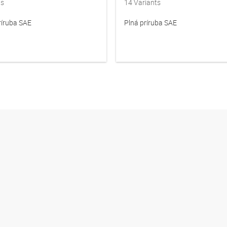
ts
14
Variants
ríruba SAE
Plná príruba SAE