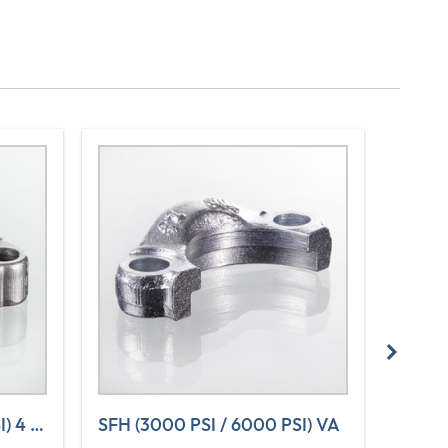
SFH (3000 PSI / 6000 PSI) 4 L VA
SFH (3000 PSI / 6000 PSI) VA
VF (3