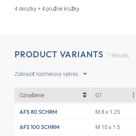
4 skrutky + 4 pružné krúžky
PRODUCT VARIANTS
7
Results
Zobraziť rozmerový výkres
Označenie
G1
M 8 x 1.25
AFS 80 SCHRM
M 10 x 1.5
AFS 100 SCHRM