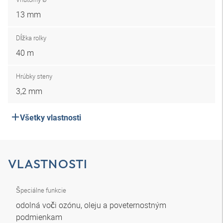
13 mm
Dĺžka rolky
40 m
Hrúbky steny
3,2 mm
Všetky vlastnosti
VLASTNOSTI
Špeciálne funkcie
odolná voči ozónu, oleju a poveternostným
podmienkam