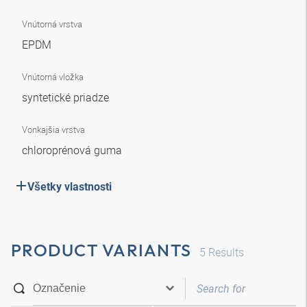
Vnútorná vrstva
EPDM
Vnútorná vložka
syntetické priadze
Vonkajšia vrstva
chloroprénová guma
Všetky vlastnosti
PRODUCT VARIANTS
5
Results