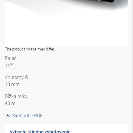
The product image may differ
Palec
1/2″
Vnútorný Ø
13 mm
Dĺžka rolky
40 m
Stiahnutie PDF
Vyberte si jedno vyhotovenie