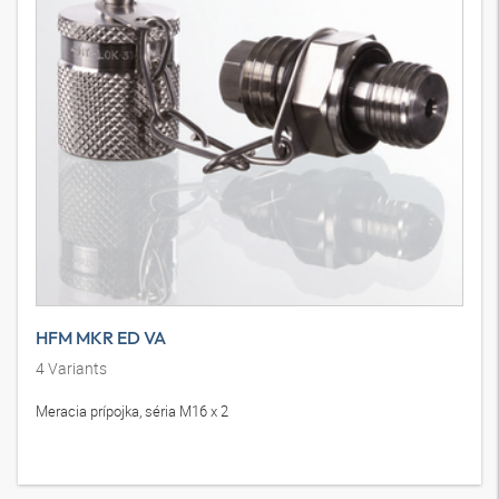
HFM MKR ED VA
4
Variants
Meracia prípojka, séria M16 x 2