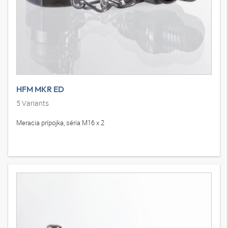
HFM MKR ED
5
Variants
Meracia prípojka, séria M16 x 2