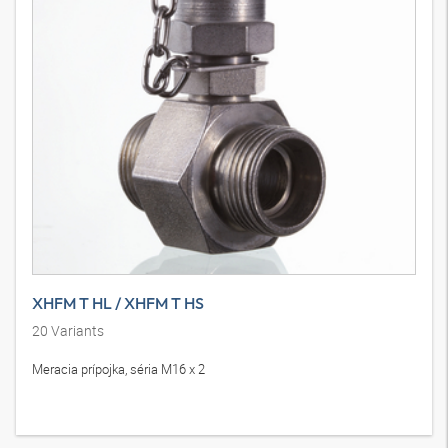
XHFM T HL / XHFM T HS
20
Variants
Meracia prípojka, séria M16 x 2