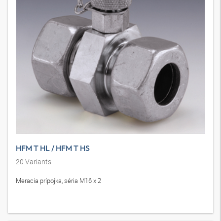
HFM T HL / HFM T HS
20
Variants
Meracia prípojka, séria M16 x 2