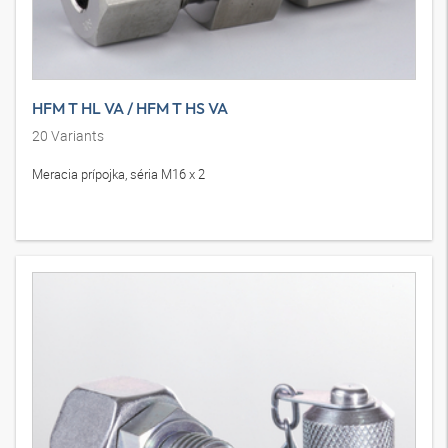
HFM T HL VA / HFM T HS VA
20
Variants
Meracia prípojka, séria M16 x 2