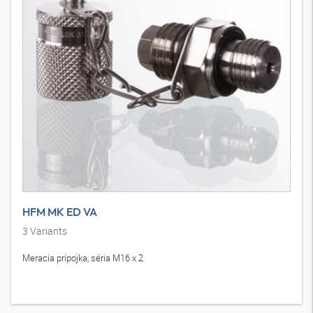
HFM MK ED VA
3
Variants
Meracia prípojka, séria M16 x 2