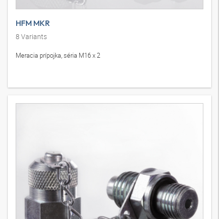
HFM MKR
8
Variants
Meracia prípojka, séria M16 x 2