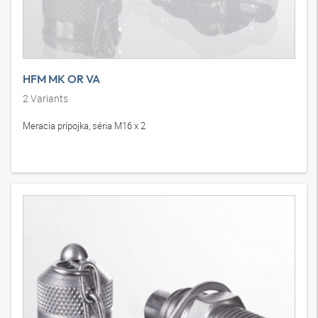
HFM MK OR VA
2
Variants
Meracia prípojka, séria M16 x 2