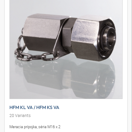
HFM KL VA / HFM KS VA
20
Variants
Meracia prípojka, séria M16 x 2