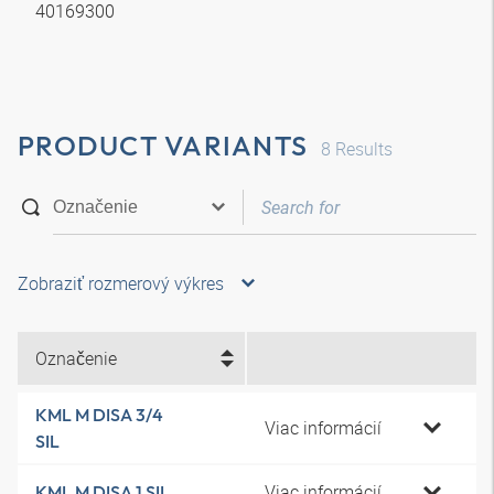
40169300
PRODUCT VARIANTS
8
Results
Zobraziť rozmerový výkres
Označenie
KML M DISA 3/4
Viac informácií
SIL
Viac informácií
KML M DISA 1 SIL