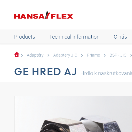
Products
Technical information
O nás
Adaptéry
Adaptéry JIC
Priame
BSP - JIC
GE HRED AJ
Hrdlo k naskrutkovani