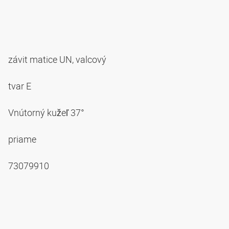
závit matice UN, valcový
tvar E
Vnútorný kužeľ 37°
priame
73079910