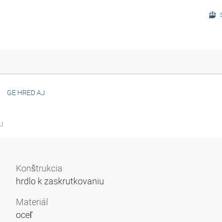
GE HRED AJ
u
Konštrukcia
hrdlo k zaskrutkovaniu
Materiál
oceľ