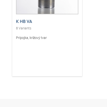
K HB VA
8
Variants
Prípojka, krížový tvar