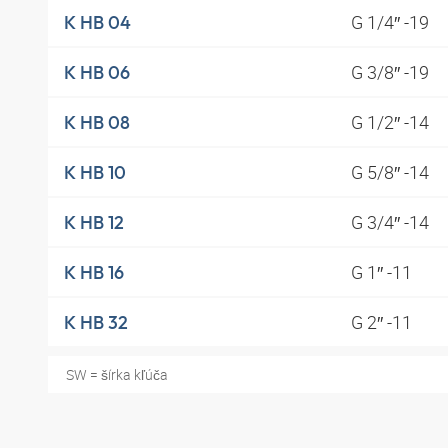
G 1/4″ -19
K HB 04
G 3/8″ -19
K HB 06
G 1/2″ -14
K HB 08
G 5/8″ -14
K HB 10
G 3/4″ -14
K HB 12
G 1″ -11
K HB 16
G 2″ -11
K HB 32
SW = šírka kľúča