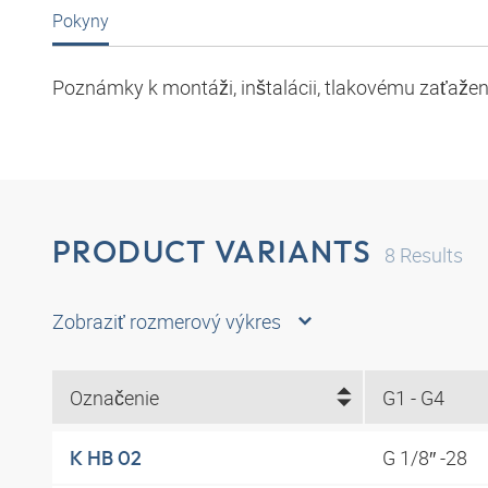
Pokyny
Poznámky k montáži, inštalácii, tlakovému zaťaže
PRODUCT VARIANTS
8
Results
Zobraziť rozmerový výkres
Označenie
G1 - G4
G 1/8″ -28
K HB 02