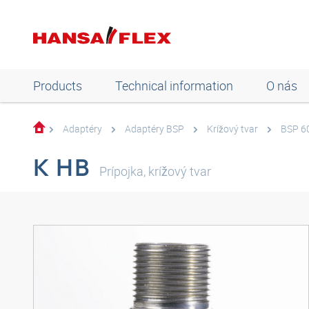
Products
Technical information
O nás
Adaptéry
Adaptéry BSP
Krížový tvar
BSP 60
K HB
Prípojka, krížový tvar